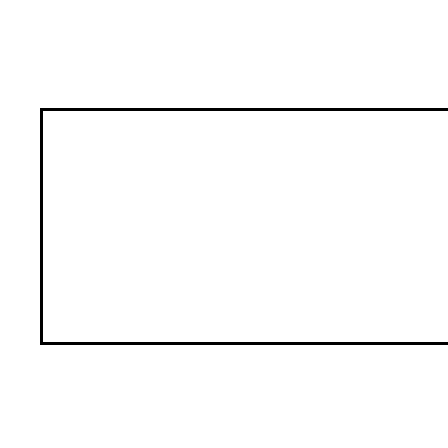
Jonna Ste