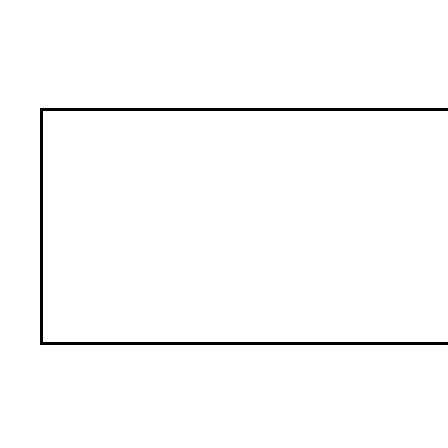
Jonna Ste