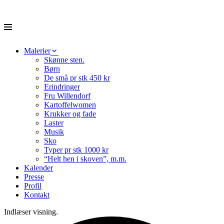
Menu
Jonna Stenvad
Skip
Malerier
to
Skønne sten.
content
Børn
De små pr stk 450 kr
Erindringer
Fru Willendorf
Kartoffelwomen
Krukker og fade
Laster
Musik
Sko
Typer pr stk 1000 kr
“Helt hen i skoven”, m.m.
Kalender
Presse
Profil
Kontakt
Indlæser visning.