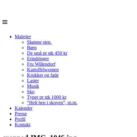
Menu
Jonna Stenvad
Skip
Malerier
to
Skønne sten.
content
Børn
De små pr stk 450 kr
Erindringer
Fru Willendorf
Kartoffelwomen
Krukker og fade
Laster
Musik
Sko
Typer pr stk 1000 kr
“Helt hen i skoven”, m.m.
Kalender
Presse
Profil
Kontakt