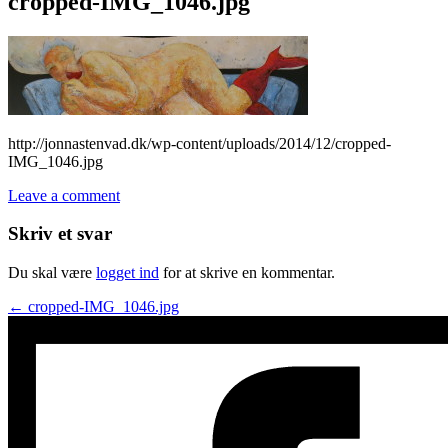
cropped-IMG_1046.jpg
http://jonnastenvad.dk/wp-content/uploads/2014/12/cropped-
IMG_1046.jpg
Leave a comment
Skriv et svar
Du skal være
logget ind
for at skrive en kommentar.
Post
←
cropped-IMG_1046.jpg
navigation